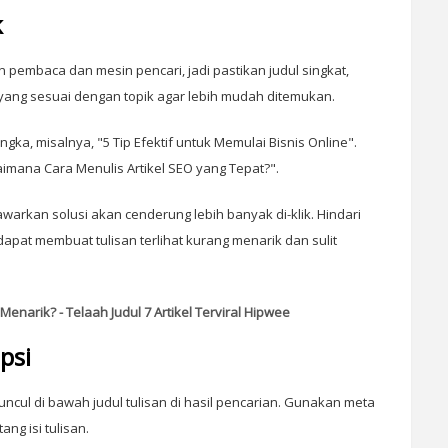
k
 pembaca dan mesin pencari, jadi pastikan judul singkat,
a yang sesuai dengan topik agar lebih mudah ditemukan.
ka, misalnya, "5 Tip Efektif untuk Memulai Bisnis Online".
aimana Cara Menulis Artikel SEO yang Tepat?".
warkan solusi akan cenderung lebih banyak di-klik. Hindari
dapat membuat tulisan terlihat kurang menarik dan sulit
narik? - Telaah Judul 7 Artikel Terviral Hipwee
psi
ncul di bawah judul tulisan di hasil pencarian. Gunakan meta
ng isi tulisan.