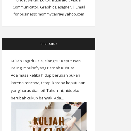
Ghost Writer. Editor. Illustrator. Visual
Communicator. Graphic Designer. | Email
for business: mommycarra@yahoo.com
TERBARU!
Kuliah Lagi di Usia Jelang 50: Keputusan
Paling Impulsif yang Pernah Kubuat
Ada masa ketika hidup berubah bukan
karena rencana, tetapi karena keputusan
yang harus diambil. Tahun ini, hidupku
berubah cukup banyak. Ada...