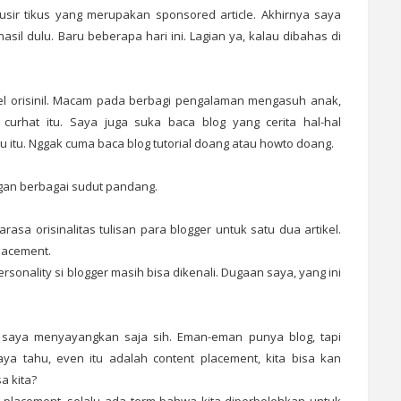
sir tikus yang merupakan sponsored article. Akhirnya saya
asil dulu. Baru beberapa hari ini. Lagian ya, kalau dibahas di
kel orisinil. Macam pada berbagi pengalaman mengasuh anak,
 curhat itu. Saya juga suka baca blog yang cerita hal-hal
u itu. Nggak cuma baca blog tutorial doang atau howto doang.
gan berbagai sudut pandang.
rasa orisinalitas tulisan para blogger untuk satu dua artikel.
placement.
ersonality si blogger masih bisa dikenali. Dugaan saya, yang ini
ll, saya menyayangkan saja sih. Eman-eman punya blog, tapi
ya tahu, even itu adalah content placement, kita bisa kan
a kita?