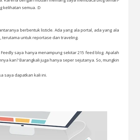
saya. Karena dengan mudah memang saya membaca blog teman-
 kelihatan semua. :D
di antaranya berbentuk listicle. Ada yang ala portal, ada yang ala
, terutama untuk reportase dan traveling.
g Feedly saya hanya menampung sekitar 215 feed blog. Apalah
hnya kan? Barangkali juga hanya seper sejutanya. So, mungkin
 saya dapatkan kali ini.