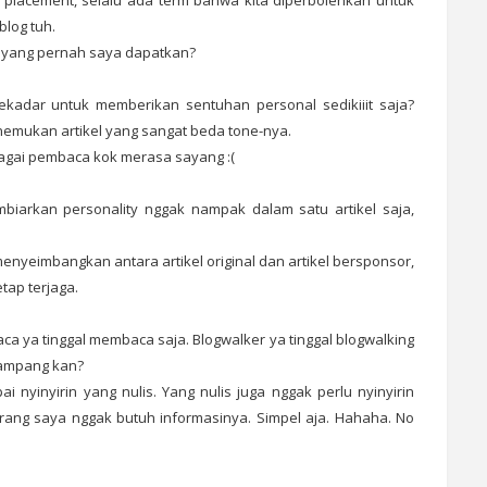
placement, selalu ada term bahwa kita diperbolehkan untuk
blog tuh.
 yang pernah saya dapatkan?
ekadar untuk memberikan sentuhan personal sedikiiit saja?
emukan artikel yang sangat beda tone-nya.
ebagai pembaca kok merasa sayang :(
biarkan personality nggak nampak dalam satu artikel saja,
yeimbangkan antara artikel original dan artikel bersponsor,
tap terjaga.
mbaca ya tinggal membaca saja. Blogwalker ya tinggal blogwalking
 Gampang kan?
 nyinyirin yang nulis. Yang nulis juga nggak perlu nyinyirin
 Orang saya nggak butuh informasinya. Simpel aja. Hahaha. No