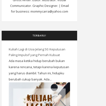
Ghost Writer. Editor. Illustrator. Visual
Communicator. Graphic Designer. | Email
for business: mommycarra@yahoo.com
TERBARU!
Kuliah Lagi di Usia Jelang 50: Keputusan
Paling Impulsif yang Pernah Kubuat
Ada masa ketika hidup berubah bukan
karena rencana, tetapi karena keputusan
yang harus diambil. Tahun ini, hidupku
berubah cukup banyak. Ada...