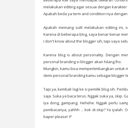
Beberapa kali saya mendapat tawaran content 
melakukan editing agar sesuai dengan karakter 
Apakah beda ya term and condition-nya dengan
Apakah memang sulit melakukan editing ini, s
Karena di beberapa blog, saya benar-benar men
I don't know about the blogger sih, tapi saya s
Karena blog is about personality. Dengan mem
personal branding si blogger akan hilang lho.
Mungkin, kamu bisa mempertimbangkan untuk men
demi personal branding kamu sebagai blogger te
Tapi ya, kembali lagi ke si pemilik blog sih. Pe
saja. Suka ya baca terus. Nggak suka ya, skip.
Iya dong, gampang. Hehehe. Nggak perlu sampai
pembacanya, yahhh ... kok di-skip? Ya iyalah.
baper please! :P