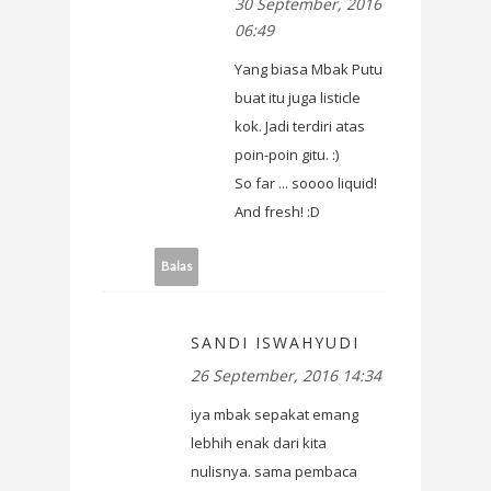
30 September, 2016
06:49
Yang biasa Mbak Putu
buat itu juga listicle
kok. Jadi terdiri atas
poin-poin gitu. :)
So far ... soooo liquid!
And fresh! :D
Balas
SANDI ISWAHYUDI
26 September, 2016 14:34
iya mbak sepakat emang
lebhih enak dari kita
nulisnya. sama pembaca