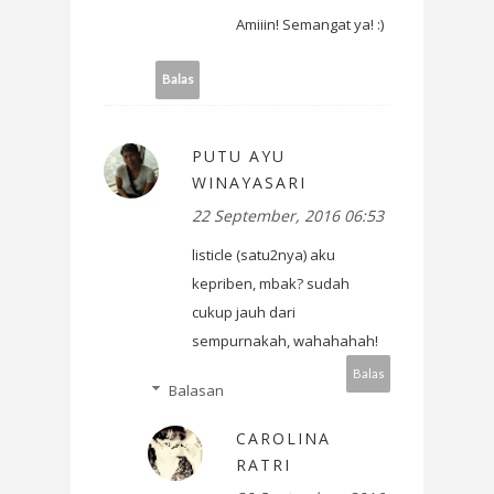
Amiiin! Semangat ya! :)
Balas
PUTU AYU
WINAYASARI
22 September, 2016 06:53
listicle (satu2nya) aku
kepriben, mbak? sudah
cukup jauh dari
sempurnakah, wahahahah!
Balas
Balasan
CAROLINA
RATRI