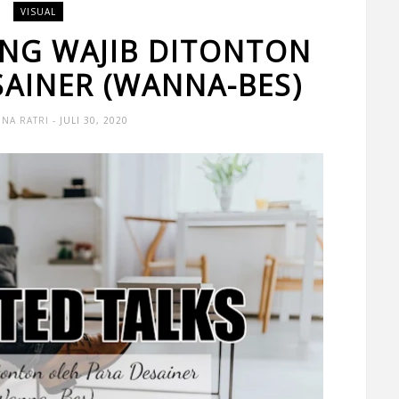
VISUAL
ANG WAJIB DITONTON
SAINER (WANNA-BES)
INA RATRI
- JULI 30, 2020