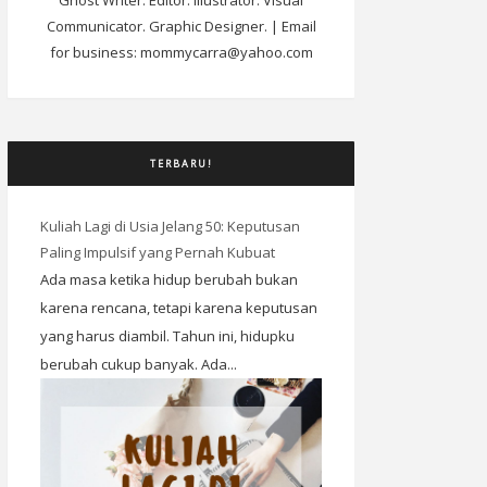
Ghost Writer. Editor. Illustrator. Visual
Communicator. Graphic Designer. | Email
for business: mommycarra@yahoo.com
TERBARU!
Kuliah Lagi di Usia Jelang 50: Keputusan
Paling Impulsif yang Pernah Kubuat
Ada masa ketika hidup berubah bukan
karena rencana, tetapi karena keputusan
yang harus diambil. Tahun ini, hidupku
berubah cukup banyak. Ada...