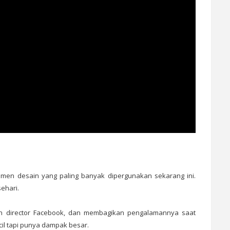
emen desain yang paling banyak dipergunakan sekarang ini.
sehari.
gn director Facebook, dan membagikan pengalamannya saat
il tapi punya dampak besar.