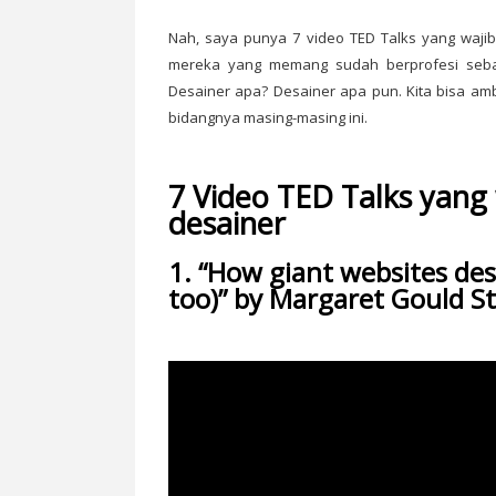
Nah, saya punya 7 video TED Talks yang waji
mereka yang memang sudah berprofesi sebag
Desainer apa? Desainer apa pun. Kita bisa amb
bidangnya masing-masing ini.
7 Video TED Talks yang
desainer
1. “How giant websites desi
too)” by Margaret Gould S